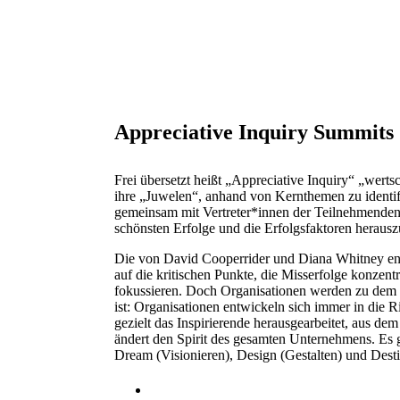
Appreciative Inquiry Summits 
Frei übersetzt heißt „Appreciative Inquiry“ „wert
ihre „Juwelen“, anhand von Kernthemen zu identif
gemeinsam mit Vertreter*innen der Teilnehmenden ei
schönsten Erfolge und die Erfolgsfaktoren herausz
Die von David Cooperrider und Diana Whitney en
auf die kritischen Punkte, die Misserfolge konzen
fokussieren. Doch Organisationen werden zu dem 
ist: Organisationen entwickeln sich immer in die R
gezielt das Inspirierende herausgearbeitet, aus d
ändert den Spirit des gesamten Unternehmens. Es g
Dream (Visionieren), Design (Gestalten) und Dest