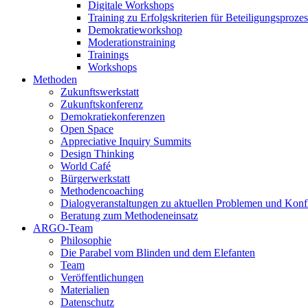
Digitale Workshops
Training zu Erfolgskriterien für Beteiligungsproze
Demokratieworkshop
Moderationstraining
Trainings
Workshops
Methoden
Zukunftswerkstatt
Zukunftskonferenz
Demokratiekonferenzen
Open Space
Appreciative Inquiry Summits
Design Thinking
World Café
Bürgerwerkstatt
Methodencoaching
Dialogveranstaltungen zu aktuellen Problemen und Konf
Beratung zum Methodeneinsatz
ARGO-Team
Philosophie
Die Parabel vom Blinden und dem Elefanten
Team
Veröffentlichungen
Materialien
Datenschutz