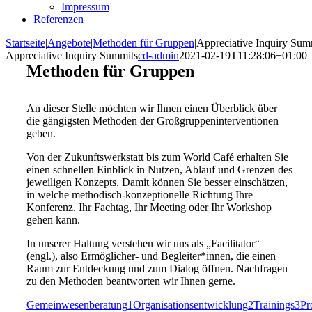
Impressum
Referenzen
Startseite
|
Angebote
|
Methoden für Gruppen
|
Appreciative Inquiry Sum
Appreciative Inquiry Summits
cd-admin
2021-02-19T11:28:06+01:00
Methoden für Gruppen
An dieser Stelle möchten wir Ihnen einen Überblick über
die gängigsten Methoden der Großgruppeninterventionen
geben.
Von der Zukunftswerkstatt bis zum World Café erhalten Sie
einen schnellen Einblick in Nutzen, Ablauf und Grenzen des
jeweiligen Konzepts. Damit können Sie besser einschätzen,
in welche methodisch-konzeptionelle Richtung Ihre
Konferenz, Ihr Fachtag, Ihr Meeting oder Ihr Workshop
gehen kann.
In unserer Haltung verstehen wir uns als „Facilitator“
(engl.), also Ermöglicher- und Begleiter*innen, die einen
Raum zur Entdeckung und zum Dialog öffnen. Nachfragen
zu den Methoden beantworten wir Ihnen gerne.
Gemeinwesenberatung
1
Organisationsentwicklung
2
Trainings
3
Pr