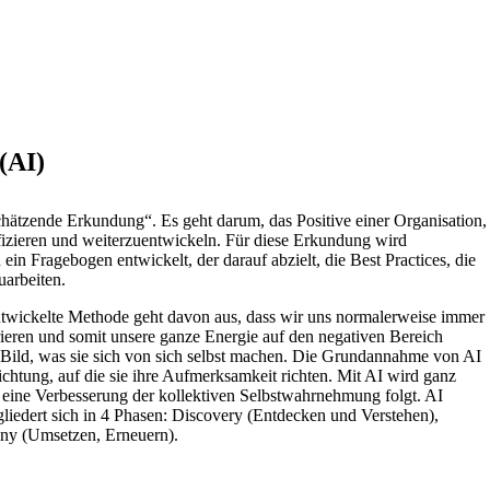
(AI)
schätzende Erkundung“. Es geht darum, das Positive einer Organisation,
izieren und weiterzuentwickeln. Für diese Erkundung wird
n Fragebogen entwickelt, der darauf abzielt, die Best Practices, die
uarbeiten.
twickelte Methode geht davon aus, dass wir uns normalerweise immer
trieren und somit unsere ganze Energie auf den negativen Bereich
Bild, was sie sich von sich selbst machen. Die Grundannahme von AI
ichtung, auf die sie ihre Aufmerksamkeit richten. Mit AI wird ganz
em eine Verbesserung der kollektiven Selbstwahrnehmung folgt. AI
liedert sich in 4 Phasen: Discovery (Entdecken und Verstehen),
iny (Umsetzen, Erneuern).