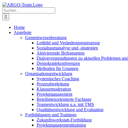
Zum
Inhalt
Suche
springen
nach:
Home
Angebote
Gemeinwesenberatung
Leitbild und Veränderungsprozesse
Sozialraumanalyse und -strategien
Aktivierende Befragungen
Dialogveranstaltungen zu aktuellen Problemen un
Demokratiekonferenzen
Methoden für Gruppen
Organisationsentwicklung
Systemisches Coaching
Prozessbegleitung
Klausurmoderation
Projektmanagement
Beteiligtenorientierte Fachtage
Teamentwicklung u.a. mit TMS
Qualitätsentwicklung und Evaluation
Fortbildungen und Trainings
Zukunftswerkstatt-Fortbildung
Projektmanagementtraining